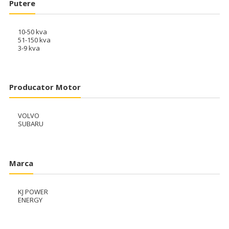
Putere
10-50 kva
51-150 kva
3-9 kva
Producator Motor
VOLVO
SUBARU
Marca
KJ POWER
ENERGY