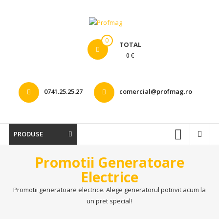
Skip to content
0
TOTAL
0 €
0741.25.25.27
comercial@profmag.ro
PRODUSE
Promotii Generatoare
Electrice
Promotii generatoare electrice. Alege generatorul potrivit acum la
un pret special!